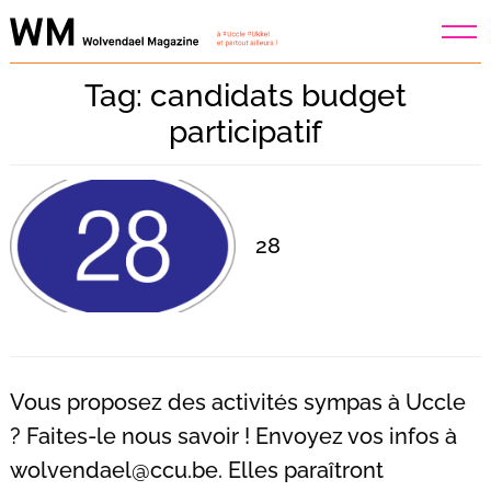
Skip
to
content
Tag: candidats budget
participatif
28
Vous proposez des activités sympas à Uccle
? Faites-le nous savoir ! Envoyez vos infos à
Recherche
wolvendael@ccu.be
. Elles paraîtront
pour
: