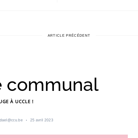
ARTICLE PRÉCÉDENT
e communal
UGE À UCCLE !
dael@ccu.be
25 avril 2023