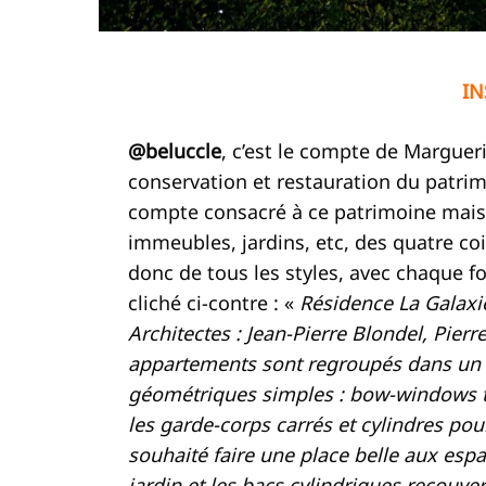
I
@beluccle
, c’est le compte de Margueri
conservation et restauration du patrim
compte consacré à ce patrimoine mai
immeubles, jardins, etc, des quatre c
donc de tous les styles, avec chaque fo
cliché ci-contre : «
Résidence La Galaxie
Architectes : Jean-Pierre Blondel, Pierr
appartements sont regroupés dans un 
géométriques simples : bow-windows tri
les garde-corps carrés et cylindres pour
souhaité faire une place belle aux espa
jardin et les bacs cylindriques recouver