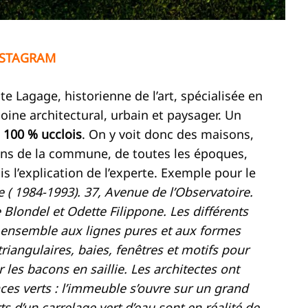
NSTAGRAM
te Lagage, historienne de l’art, spécialisée en
oine architectural, urbain et paysager. Un
s
100 % ucclois
. On y voit donc des maisons,
oins de la commune, de toutes les époques,
is l’explication de l’experte. Exemple pour le
 ( 1984-1993). 37, Avenue de l’Observatoire.
e Blondel et Odette Filippone. Les différents
ensemble aux lignes pures et aux formes
angulaires, baies, fenêtres et motifs pour
 les bacons en saillie. Les architectes ont
ces verts : l’immeuble s’ouvre sur un grand
ts d’un carrelage vert d’eau sont en réalité de