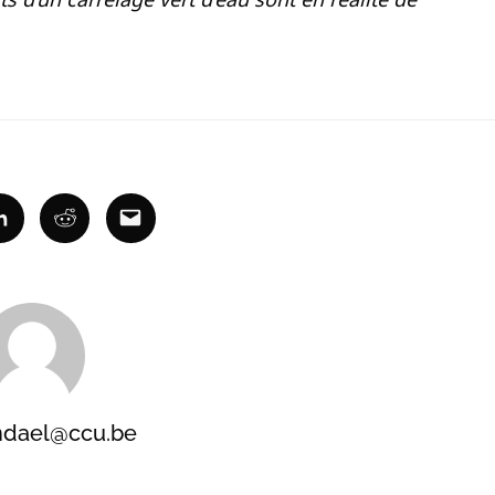
ok
Linkedin
Reddit
Email
ndael@ccu.be