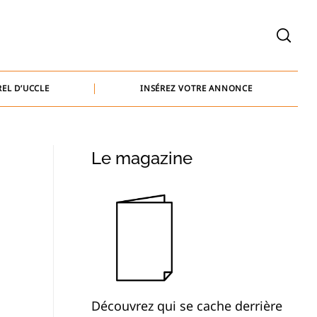
welcome@baammedia.be
bernard@baammedia.be
EL D’UCCLE
INSÉREZ VOTRE ANNONCE
jennifer@baammedia.be
welcome@baammedia.be
Le magazine
bernard@baammedia.be
jennifer@baammedia.be
Découvrez qui se cache derrière