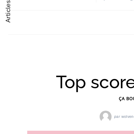
Articles suivant
Post
Navigation
Top scor
ÇA BO
par
wolven