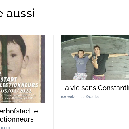
e aussi
La vie sans Constanti
par
wolvendael@ccu.be
erhofstadt et
ectionneurs
ccu.be