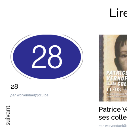
Lir
Recherche
pour
:
28
par
wolvendael@ccu.be
Patrice V
ses coll
par
wolvendael@