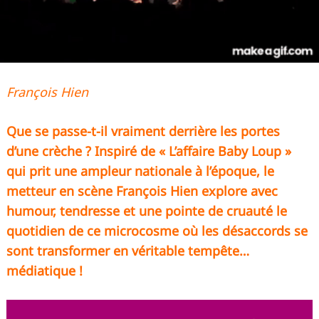
François Hien
Que se passe-t-il vraiment derrière les portes
d’une crèche ? Inspiré de « L’affaire Baby Loup »
qui prit une ampleur nationale à l’époque, le
metteur en scène François Hien explore avec
humour, tendresse et une pointe de cruauté le
quotidien de ce microcosme où les désaccords se
sont transformer en véritable tempête…
médiatique !