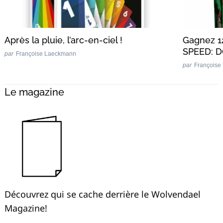
Après la pluie, l’arc-en-ciel !
Gagnez 1
SPEED: 
par
Françoise Laeckmann
par
Françoise
Le magazine
Découvrez qui se cache derrière le Wolvendael
Magazine!