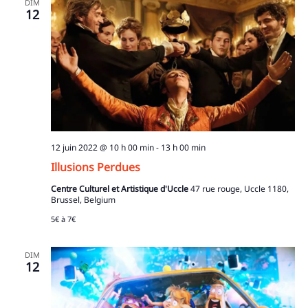
DIM
12
12 juin 2022 @ 10 h 00 min
-
13 h 00 min
Illusions Perdues
Centre Culturel et Artistique d'Uccle
47 rue rouge, Uccle 1180,
Brussel, Belgium
5€ à 7€
DIM
12