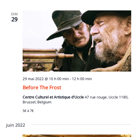
DIM
29
29 mai 2022 @ 10 h 00 min
-
12 h 00 min
Before The Frost
Centre Culturel et Artistique d'Uccle
47 rue rouge, Uccle 1180,
Brussel, Belgium
5€ à 7€
Recherche
pour
juin 2022
: