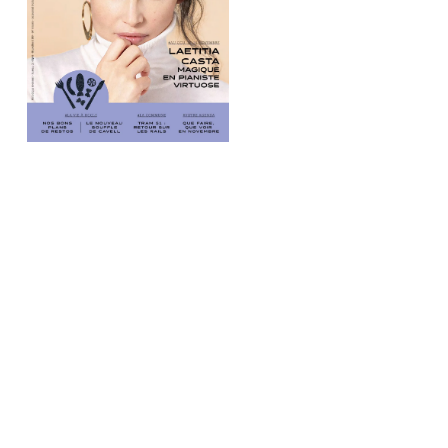
Recherche
pour
: