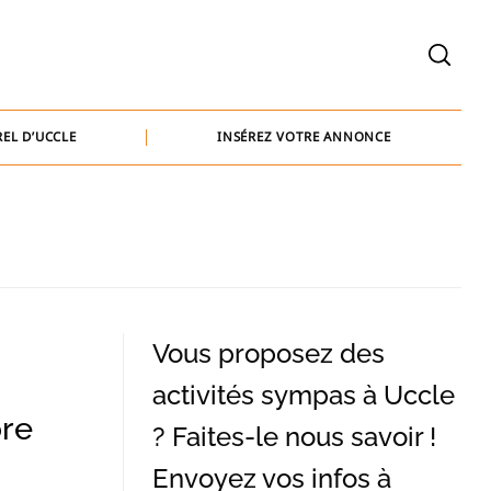
welcome@baammedia.be
bernard@baammedia.be
EL D’UCCLE
INSÉREZ VOTRE ANNONCE
jennifer@baammedia.be
welcome@baammedia.be
bernard@baammedia.be
jennifer@baammedia.be
Vous proposez des
activités sympas à Uccle
bre
? Faites-le nous savoir !
Envoyez vos infos à