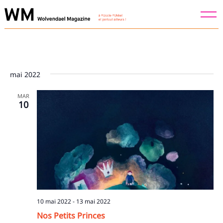
Skip
to
content
mai 2022
MAR
10
Recherche
pour
10 mai 2022
-
13 mai 2022
:
Nos Petits Princes