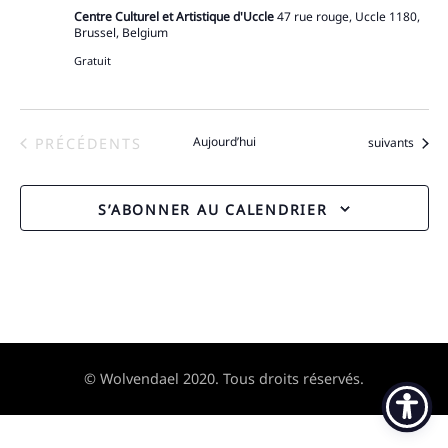
Centre Culturel et Artistique d'Uccle
47 rue rouge, Uccle 1180,
Brussel, Belgium
Gratuit
ÉVÈNEMENTS
Aujourd’hui
Évènements
PRÉCÉDENTS
suivants
S’ABONNER AU CALENDRIER
© Wolvendael 2020. Tous droits réservés.